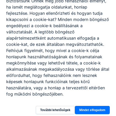
biztosítsunk Önnek még jobb felhasználói élményt,
ha ismét meglátogatja oldalunkat, honlap
fejlesztése. Hogyan ellenőrizheti és hogyan tudja
kikapcsolni a cookie-kat? Minden modern böngésző
engedélyezi a cookie-k beállításának a
változtatását. A legtöbb böngésző
alapértelmezettként automatikusan elfogadja a
cookie-kat, de ezek általában megváltoztathatók.
Felhívjuk figyelmét, hogy mivel a cookie-k célja
honlapunk használhatóságának és folyamatainak
megkönnyítése vagy lehetővé tétele, a cookie-k
alkalmazásának megakadályozása vagy törlése által
előfordulhat, hogy felhasználóink nem lesznek
képesek honlapunk funkcióinak teljes körű
használatára, vagy a honlap a tervezettől eltérően
fog működni böngészőjében.
Baranya Vármegyei SZC Sásdi
További lehetőségek
Mindet elfogadom