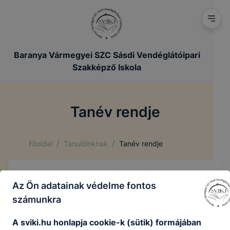
Baranya Vármegyei SZC Sásdi Vendéglátóipari
Szakképző Iskola
Tanév rendje
/
/
Főoldal
Tanulóinknak
Tanév rendje
Az Ön adatainak védelme fontos
számunkra
A sviki.hu honlapja cookie-k (sütik) formájában