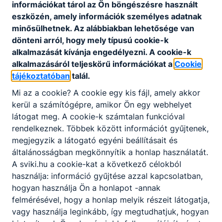
Aktuális információ
információkat tárol az Ön böngészésre használt
eszközén, amely információk személyes adatnak
minősülhetnek. Az alábbiakban lehetősége van
Feltöltés alatt...
dönteni arról, hogy mely típusú cookie-k
alkalmazását kívánja engedélyezni. A cookie-k
A
2022/2023
tanév rendje,
alkalmazásáról teljeskörű információkat a
Cookie
fontosabb eseményei
tájékoztatóban
talál.
Mi az a cookie? A cookie egy kis fájl, amely akkor
kerül a számítógépre, amikor Ön egy webhelyet
látogat meg. A cookie-k számtalan funkcióval
rendelkeznek. Többek között információt gyűjtenek,
megjegyzik a látogató egyéni beállításait és
általánosságban megkönnyítik a honlap használatát.
Partnereink
A sviki.hu a cookie-kat a következő célokból
használja: információ gyűjtése azzal kapcsolatban,
hogyan használja Ön a honlapot -annak
felmérésével, hogy a honlap melyik részeit látogatja,
vagy használja leginkább, így megtudhatjuk, hogyan