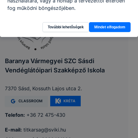
használatára, vagy a honlap a tervezettől eltérően
fog működni böngészőjében.
További lehetőségek
Mindet elfogadom
Baranya Vármegyei SZC Sásdi
Vendéglátóipari Szakképző Iskola
7370 Sásd, Kossuth Lajos utca 2.
CLASSROOM
KRÉTA
Telefon:
+36 72 475-430
E-mail:
titkarsag@sviki.hu