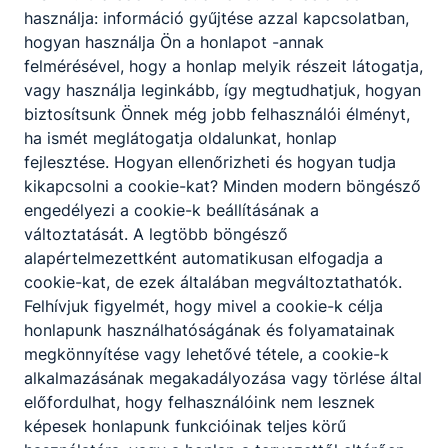
használja: információ gyűjtése azzal kapcsolatban,
hogyan használja Ön a honlapot -annak
felmérésével, hogy a honlap melyik részeit látogatja,
Partnereink
vagy használja leginkább, így megtudhatjuk, hogyan
biztosítsunk Önnek még jobb felhasználói élményt,
ha ismét meglátogatja oldalunkat, honlap
fejlesztése. Hogyan ellenőrizheti és hogyan tudja
kikapcsolni a cookie-kat? Minden modern böngésző
engedélyezi a cookie-k beállításának a
változtatását. A legtöbb böngésző
alapértelmezettként automatikusan elfogadja a
cookie-kat, de ezek általában megváltoztathatók.
Felhívjuk figyelmét, hogy mivel a cookie-k célja
honlapunk használhatóságának és folyamatainak
megkönnyítése vagy lehetővé tétele, a cookie-k
alkalmazásának megakadályozása vagy törlése által
előfordulhat, hogy felhasználóink nem lesznek
képesek honlapunk funkcióinak teljes körű