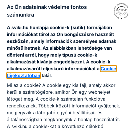
Az Ön adatainak védelme fontos
számunkra
Projektek
A sviki.hu honlapja cookie-k (sütik) formájában
információkat tárol az Ön böngészésre használt
eszközén, amely információk személyes adatnak
Széchenyi 2020 projektek
minősülhetnek. Az alábbiakban lehetősége van
dönteni arról, hogy mely típusú cookie-k
alkalmazását kívánja engedélyezni. A cookie-k
alkalmazásáról teljeskörű információkat a
Cookie
tájékoztatóban
talál.
Nincs találat
Mi az a cookie? A cookie egy kis fájl, amely akkor
kerül a számítógépre, amikor Ön egy webhelyet
látogat meg. A cookie-k számtalan funkcióval
rendelkeznek. Többek között információt gyűjtenek,
megjegyzik a látogató egyéni beállításait és
általánosságban megkönnyítik a honlap használatát.
A sviki.hu a cookie-kat a következő célokból