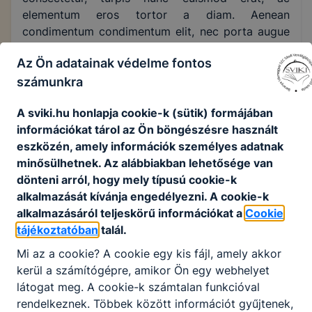
elementum eros tortor a diam. Aenean
condimentum condimentum elit, nec porta augue
sollicitudin eu. Aenean ac lectus posuere lectus
Az Ön adatainak védelme fontos
congue placerat et eu libero. Morbi cursus
számunkra
hendrerit elit non facilisis. Praesent cursus sodales
nunc a convallis. Nunc ut quam feugiat, tincidunt
A sviki.hu honlapja cookie-k (sütik) formájában
sem eget, convallis lorem. Suspendisse potenti.
információkat tárol az Ön böngészésre használt
Sed augue quam, rutrum vulputate orci eu, feugiat
eszközén, amely információk személyes adatnak
ultricies tellus. Integer vel dolor convallis leo
minősülhetnek. Az alábbiakban lehetősége van
maximus lacinia vitae vel lorem. Nunc pretium
dönteni arról, hogy mely típusú cookie-k
neque mattis, ultrices leo in, maximus nibh. Sed
alkalmazását kívánja engedélyezni. A cookie-k
scelerisque lobortis velit vitae ornare.
alkalmazásáról teljeskörű információkat a
Cookie
Maecenas euismod scelerisque ullamcorper.
tájékoztatóban
talál.
Quisque cursus semper mollis. Morbi ullamcorper
Mi az a cookie? A cookie egy kis fájl, amely akkor
neque quis nunc mollis cursus vitae vel nulla. Proin
kerül a számítógépre, amikor Ön egy webhelyet
tincidunt tincidunt sapien sed laoreet. Phasellus
látogat meg. A cookie-k számtalan funkcióval
condimentum et dolor eu dignissim. Vestibulum
rendelkeznek. Többek között információt gyűjtenek,
commodo purus a eros fermentum, et dapibus