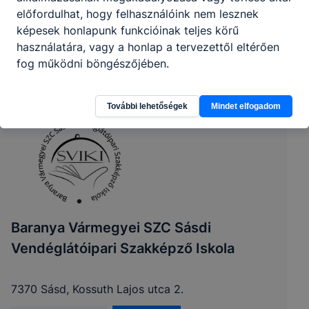
előfordulhat, hogy felhasználóink nem lesznek
képesek honlapunk funkcióinak teljes körű
használatára, vagy a honlap a tervezettől eltérően
fog működni böngészőjében.
További lehetőségek
Mindet elfogadom
Baranya Vármegyei SZC Sásdi
Vendéglátóipari Szakképző Iskola
7370 Sásd, Kossuth Lajos utca 2.