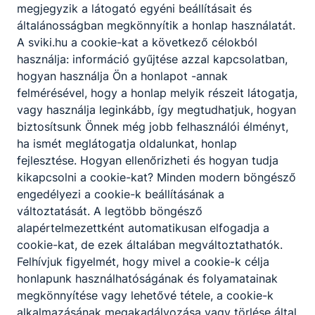
megjegyzik a látogató egyéni beállításait és
eros faucibus. Aliquam erat volutpat. Nunc
általánosságban megkönnyítik a honlap használatát.
porttitor, quam ut lobortis imperdiet, odio ante
A sviki.hu a cookie-kat a következő célokból
porttitor massa, et fermentum urna enim a nisi.
használja: információ gyűjtése azzal kapcsolatban,
hogyan használja Ön a honlapot -annak
felmérésével, hogy a honlap melyik részeit látogatja,
vagy használja leginkább, így megtudhatjuk, hogyan
biztosítsunk Önnek még jobb felhasználói élményt,
ha ismét meglátogatja oldalunkat, honlap
Partnereink
fejlesztése. Hogyan ellenőrizheti és hogyan tudja
kikapcsolni a cookie-kat? Minden modern böngésző
engedélyezi a cookie-k beállításának a
változtatását. A legtöbb böngésző
alapértelmezettként automatikusan elfogadja a
cookie-kat, de ezek általában megváltoztathatók.
Felhívjuk figyelmét, hogy mivel a cookie-k célja
honlapunk használhatóságának és folyamatainak
megkönnyítése vagy lehetővé tétele, a cookie-k
alkalmazásának megakadályozása vagy törlése által