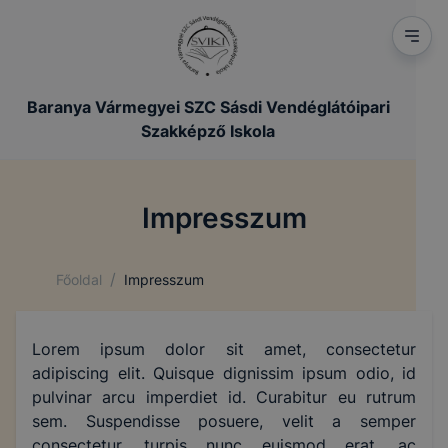
Baranya Vármegyei SZC Sásdi Vendéglátóipari
Szakképző Iskola
Impresszum
/
Főoldal
Impresszum
Lorem ipsum dolor sit amet, consectetur
adipiscing elit. Quisque dignissim ipsum odio, id
pulvinar arcu imperdiet id. Curabitur eu rutrum
sem. Suspendisse posuere, velit a semper
consectetur, turpis nunc euismod erat, ac