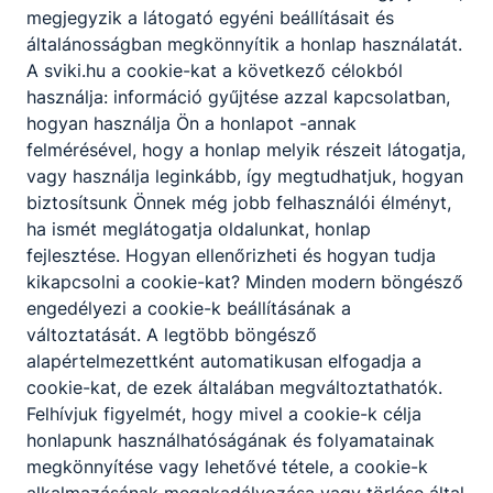
Amennyiben szereted a kézműves termékeket,itt
megjegyzik a látogató egyéni beállításait és
lehetőséged nyílik a zöldségek, gyümölcsök
Programkövetelmény
általánosságban megkönnyítik a honlap használatát.
tartósítását, húskészítmények, tejtermékek
PK letöltése (pdf)
A sviki.hu a cookie-kat a következő célokból
feldolgozását,pékáruk, mézeskalács-,
használja: információ gyűjtése azzal kapcsolatban,
száraztészta készítését elsajátítanod.
hogyan használja Ön a honlapot -annak
felmérésével, hogy a honlap melyik részeit látogatja,
vagy használja leginkább, így megtudhatjuk, hogyan
ISKOLAI ELŐKÉPZETTSÉG
biztosítsunk Önnek még jobb felhasználói élményt,
Alapfokú iskolai végzettség
ha ismét meglátogatja oldalunkat, honlap
fejlesztése. Hogyan ellenőrizheti és hogyan tudja
kikapcsolni a cookie-kat? Minden modern böngésző
SZAKMAI ELŐKÉPZETTSÉG
engedélyezi a cookie-k beállításának a
Nem szükséges
változtatását. A legtöbb böngésző
alapértelmezettként automatikusan elfogadja a
cookie-kat, de ezek általában megváltoztathatók.
EGÉSZSÉGÜGYI ALKALMASSÁGI KÖVETELMÉNY
Felhívjuk figyelmét, hogy mivel a cookie-k célja
Nem szükséges
honlapunk használhatóságának és folyamatainak
megkönnyítése vagy lehetővé tétele, a cookie-k
alkalmazásának megakadályozása vagy törlése által