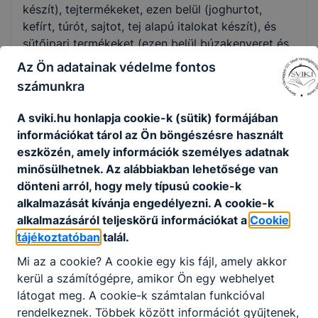
készít), tejtermékeket, ezen belül (joghurtot,
kefírt, túrót, sajtot, tej alapú italokat készít), és
sütőipari termékeket (ezen belül búzakenyeret és
MKKR szint
péksüteményt és pogácsákat készít),
Az Ön adatainak védelme fontos
4 szint
mézeskalácsot és száraztésztát állít elő.
számunkra
A biztonságos termékelőállítás érdekében
A sviki.hu honlapja cookie-k (sütik) formájában
szakszerűen irányítja az élelmiszer előállítás
EKKR szint
információkat tárol az Ön böngészésre használt
folyamatait. A termék előállításhoz kapcsolódó
4 szint
eszközén, amely információk személyes adatnak
termék nyomon követési és termékbiztonságot
minősülhetnek. Az alábbiakban lehetősége van
igazoló dokumentumokat vezet. Termékeit
dönteni arról, hogy mely típusú cookie-k
értékesítheti vendégasztal üzemeltetése kertében
DKKR szint
alkalmazását kívánja engedélyezni. A cookie-k
is.
alkalmazásáról teljeskörű információkat a
Cookie
3 szint
Munkáját a gazdaságossági elvek,
tájékoztatóban
talál.
minőségbiztosítási, élelmiszer higiéniai,
Mi az a cookie? A cookie egy kis fájl, amely akkor
technológiai, tűzmunka-és környezetvédelmi és
Azonosító
kerül a számítógépre, amikor Ön egy webhelyet
egyéb vonatkozó előírások betartásával (4-es
07214010
látogat meg. A cookie-k számtalan funkcióval
szint) betartásával és betartatásával végzi.
rendelkeznek. Többek között információt gyűjtenek,