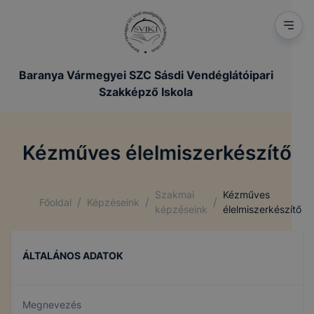
Baranya Vármegyei SZC Sásdi Vendéglátóipari
Szakképző Iskola
Kézműves élelmiszerkészítő
Szakmai
Kézműves
/
/
/
Főoldal
Képzéseink
képzéseink
élelmiszerkészítő
ÁLTALÁNOS ADATOK
Megnevezés