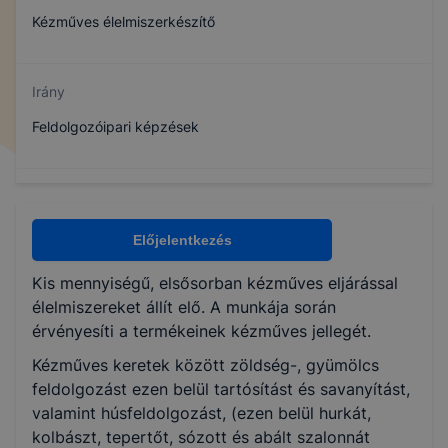
Kézműves élelmiszerkészítő
Irány
Feldolgozóipari képzések
Specializáció
Élelmiszergyártás
Előjelentkezés
Kis mennyiségű, elsősorban kézműves eljárással
Minimum óraszám
élelmiszereket állít elő. A munkája során
érvényesíti a termékeinek kézműves jellegét.
300 óra
Kézműves keretek között zöldség-, gyümölcs
feldolgozást ezen belül tartósítást és savanyítást,
Maximum óraszám
valamint húsfeldolgozást, (ezen belül hurkát,
kolbászt, tepertőt, sózott és abált szalonnát
400 óra