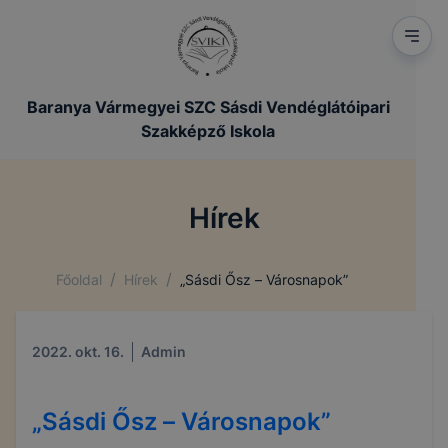
Baranya Vármegyei SZC Sásdi Vendéglátóipari
Szakképző Iskola
Hírek
/
/
Főoldal
Hírek
„Sásdi Ősz – Városnapok”
2022. okt. 16.
Admin
„Sásdi Ősz – Városnapok”