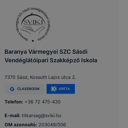
Baranya Vármegyei SZC Sásdi
Vendéglátóipari Szakképző Iskola
7370 Sásd, Kossuth Lajos utca 2.
CLASSROOM
KRÉTA
Telefon:
+36 72 475-430
E-mail:
titkarsag@sviki.hu
OM azonosító:
203049/006