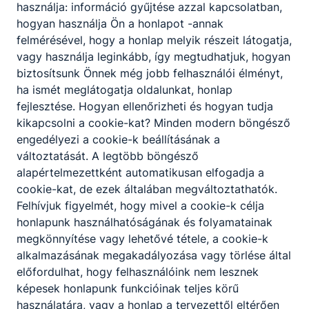
használja: információ gyűjtése azzal kapcsolatban,
hogyan használja Ön a honlapot -annak
felmérésével, hogy a honlap melyik részeit látogatja,
vagy használja leginkább, így megtudhatjuk, hogyan
biztosítsunk Önnek még jobb felhasználói élményt,
ha ismét meglátogatja oldalunkat, honlap
fejlesztése. Hogyan ellenőrizheti és hogyan tudja
kikapcsolni a cookie-kat? Minden modern böngésző
engedélyezi a cookie-k beállításának a
változtatását. A legtöbb böngésző
alapértelmezettként automatikusan elfogadja a
Rendkívüli felvételi eljárás a 2026/2027. tanévre
cookie-kat, de ezek általában megváltoztathatók.
Felhívjuk figyelmét, hogy mivel a cookie-k célja
A Baranya Vármegyei SZC Sásdi Vendéglátóipari
honlapunk használhatóságának és folyamatainak
Szakképző Iskola a 2025/26-os tanévre rendkívüli
megkönnyítése vagy lehetővé tétele, a cookie-k
felvételi eljárást hirdet.
alkalmazásának megakadályozása vagy törlése által
előfordulhat, hogy felhasználóink nem lesznek
2026. máj. 10.
képesek honlapunk funkcióinak teljes körű
használatára, vagy a honlap a tervezettől eltérően