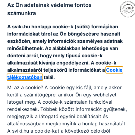
Az Ön adatainak védelme fontos
számunkra
A sviki.hu honlapja cookie-k (sütik) formájában
információkat tárol az Ön böngészésre használt
eszközén, amely információk személyes adatnak
minősülhetnek. Az alábbiakban lehetősége van
dönteni arról, hogy mely típusú cookie-k
alkalmazását kívánja engedélyezni. A cookie-k
alkalmazásáról teljeskörű információkat a
Cookie
tájékoztatóban
talál.
Keressük az Iskolánk Tortáját!
Mi az a cookie? A cookie egy kis fájl, amely akkor
kerül a számítógépre, amikor Ön egy webhelyet
2026 szeptemberében a Baranya Vármegyei SZC Sásdi
látogat meg. A cookie-k számtalan funkcióval
Vendéglátóipari Szakképző Iskola fennállásának 30.
évfordulóját ünnepli. Az iskola 1996-ban kezdte meg
rendelkeznek. Többek között információt gyűjtenek,
működését, és azóta több generáció vendéglátós
megjegyzik a látogató egyéni beállításait és
szakemberének adott tudást, élményeket és életre szóló
általánosságban megkönnyítik a honlap használatát.
emlékeket.
2026. jún. 23.
Admin
A sviki.hu a cookie-kat a következő célokból