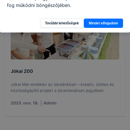
fog működni böngészőjében.
További lehetőségek
Mindet elfogadom
Jókai 200
Jókai Mór-emlékév az iskolánkban – kreatív, ízletes és
közösségépítő projekt a bicentenárium jegyében
2025. nov. 18.
Admin